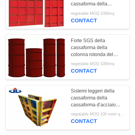
cassaforma della
PRIVACY
costruzione per le
negotiable MOQ:1000mq
colonne concrete
CONTACT
POLICY
Forte SGS della
cassaforma della
colonna rotonda del
sistema della
negotiable MOQ:1000mq
cassaforma della
CONTACT
costruzione approvato
Sistemi leggeri della
cassaforma della
cassaforma d'acciaio
modulare resistente
negotiable MOQ:100 metri quadri
della colonna
CONTACT