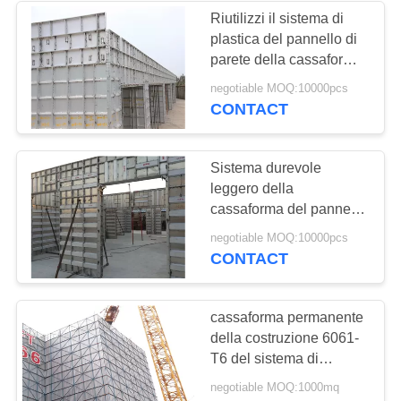
Riutilizzi il sistema di
plastica del pannello di
parete della cassaforma
della costruzione
negotiable MOQ:10000pcs
80times e dell'edificio
CONTACT
vuoto
Sistema durevole
leggero della
cassaforma del pannello
di parete del metallo del
negotiable MOQ:10000pcs
sistema della
CONTACT
cassaforma della
costruzione
cassaforma permanente
della costruzione 6061-
T6 del sistema di
alluminio della
negotiable MOQ:1000mq
cassaforma per i mura di