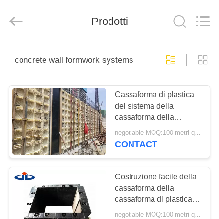
Scaffold
&
Formwork
Prodotti
System
Co.,
Ltd..
All
Rights
BENVENUTO
Reserved.
concrete wall formwork systems
PRODOTTI
Cassaforma di plastica
del sistema della
SU
cassaforma della
DI
costruzione di edifici per
negotiable MOQ:100 metri quadri
i mura di cemento
NOI
CONTACT
VISITA
Costruzione facile della
cassaforma della
DELLA
cassaforma di plastica
FABBRICA
riutilizzabile concreta di
negotiable MOQ:100 metri quadri