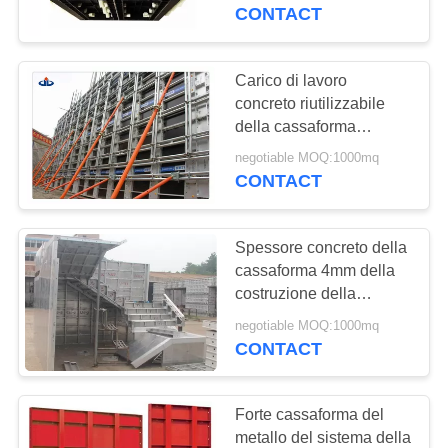
plastica del sistema
CONTACT
CONTROLLO
DI
Carico di lavoro
QUALITÀ
concreto riutilizzabile
della cassaforma
60KN/M2 del sistema
negotiable MOQ:1000mq
CONTATTACI
della cassaforma della
CONTACT
costruzione del metallo
RICHIEDA
Spessore concreto della
UNA
cassaforma 4mm della
CITAZIONE
costruzione della
cassaforma
negotiable MOQ:1000mq
dell'armatura di
CONTACT
MAPPA
alluminio del sistema
DEL
Forte cassaforma del
SITO
metallo del sistema della