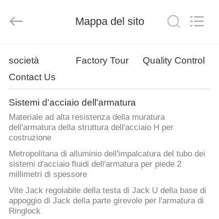
Scaffold
&
Formwork
Mappa del sito
System
Co.,
Ltd..
All
Rights
BENVENUTO
Reserved.
società
Factory Tour
Quality Control
Contact Us
PRODOTTI
Sistemi d'acciaio dell'armatura
SU
Materiale ad alta resistenza della muratura
DI
dell'armatura della struttura dell'acciaio H per
costruzione
NOI
Metropolitana di alluminio dell'impalcatura del tubo dei
sistemi d'acciaio fluidi dell'armatura per piede 2
VISITA
millimetri di spessore
DELLA
Vite Jack regolabile della testa di Jack U della base di
appoggio di Jack della parte girevole per l'armatura di
FABBRICA
Ringlock