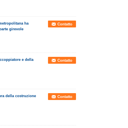
 metropolitana ha
Contatto
parte girevole
accoppiatore e della
Contatto
ura della costruzione
Contatto