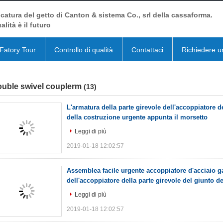
catura del getto di Canton & sistema Co., srl della cassaforma.
alità è il futuro
Fatory Tour
Controllo di qualità
Contattaci
Richiedere u
ouble swivel couplerm
(13)
L'armatura della parte girevole dell'accoppiatore d
della costruzione urgente appunta il morsetto
Leggi di più
2019-01-18 12:02:57
Assemblea facile urgente accoppiatore d'acciaio g
dell'accoppiatore della parte girevole del giunto d
Leggi di più
2019-01-18 12:02:57