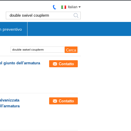
Italian
search
n preventivo
el giunto dell'armatura
Contatto
alvanizzata
Contatto
ell'armatura