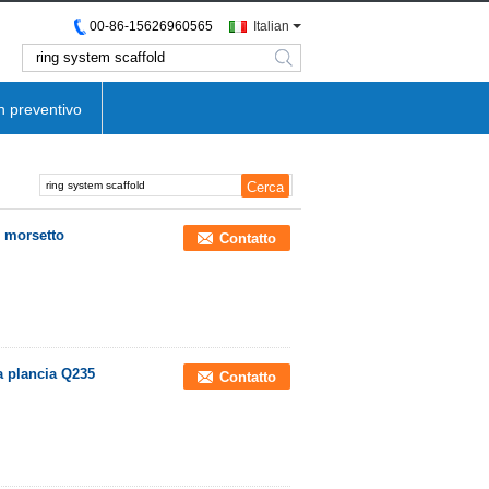
00-86-15626960565
Italian
search
n preventivo
l morsetto
Contatto
la plancia Q235
Contatto