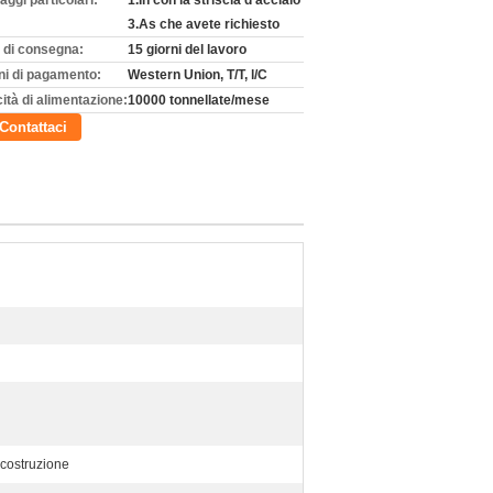
aggi particolari:
1.In con la striscia d'acciaio
3.As che avete richiesto
 di consegna:
15 giorni del lavoro
ni di pagamento:
Western Union, T/T, l/C
ità di alimentazione:
10000 tonnellate/mese
Contattaci
 costruzione