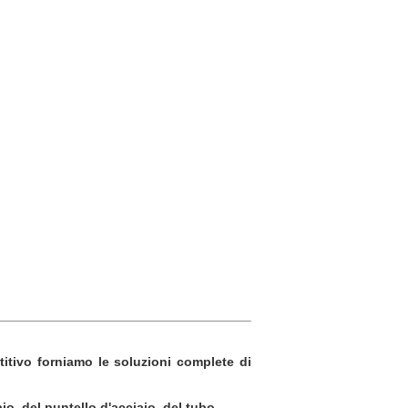
etitivo forniamo le soluzioni complete di
io, del puntello d'acciaio, del tubo