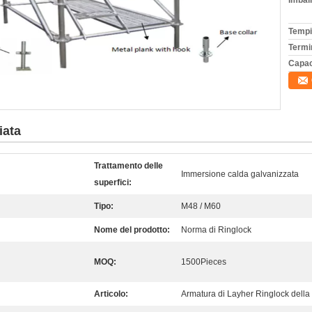
Imball
Tempi
Termi
Capac
iata
Trattamento delle
Immersione calda galvanizzata
superfici:
Tipo:
M48 / M60
Nome del prodotto:
Norma di Ringlock
MOQ:
1500Pieces
Articolo:
Armatura di Layher Ringlock della