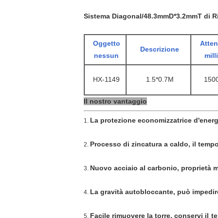
Sistema Diagonal/48.3mmD*3.2mmT di R
Oggetto
Attenu
Descrizione
nessun
mill
HX-1149
1.5*0.7M
150
Il nostro vantaggio
La protezione economizzatrice d'energia
1.
Processo di zincatura a caldo, il tempo
2.
Nuovo acciaio al carbonio, proprietà m
3.
La gravità autobloccante, può impedire
4.
Facile rimuovere la torre, conservi il t
5.