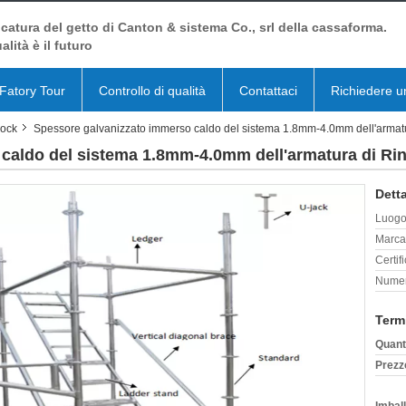
catura del getto di Canton & sistema Co., srl della cassaforma.
alità è il futuro
Fatory Tour
Controllo di qualità
Contattaci
Richiedere u
lock
Spessore galvanizzato immerso caldo del sistema 1.8mm-4.0mm dell'armatu
caldo del sistema 1.8mm-4.0mm dell'armatura di Ri
Detta
Luogo 
Marca
Certif
Numer
Term
Quant
Prezz