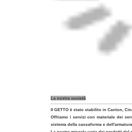
La nostra società
Il GETTO è stato stabilito in Canton, Cin
Offriamo i servizi con materiale dei ser
sistema della cassaforma e dell'armatura a
La nostra miscela varia dei prodotti del 