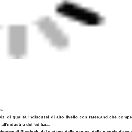
a.
vizi di qualità indiscussi di alto livello con rates.and che comp
ll'industria dell'edilizia.
sistema di Ringlock, del sistema della pagina, della plancia d'accia