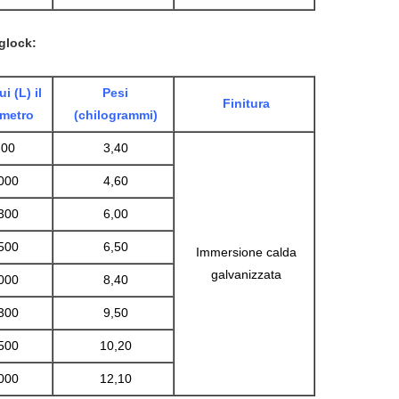
glock:
i (L) il
Pesi
Finitura
imetro
(chilogrammi)
700
3,40
000
4,60
300
6,00
500
6,50
Immersione calda
galvanizzata
000
8,40
300
9,50
500
10,20
000
12,10