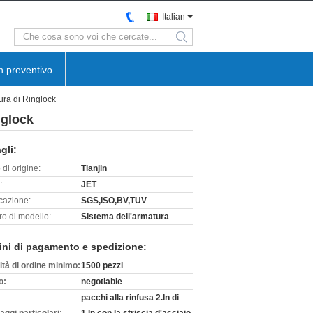
Italian
search
n preventivo
ra di Ringlock
nglock
gli:
di origine:
Tianjin
:
JET
icazione:
SGS,ISO,BV,TUV
o di modello:
Sistema dell'armatura
ini di pagamento e spedizione:
ità di ordine minimo:
1500 pezzi
o:
negotiable
pacchi alla rinfusa 2.In di