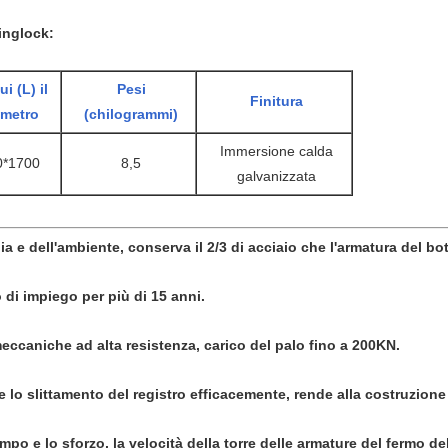
inglock:
i (L) il
Pesi
Finitura
imetro
(chilogrammi)
Immersione calda
0*1700
8,5
galvanizzata
 e dell'ambiente, conserva il 2/3 di acciaio che l'armatura del bot
 di impiego per più di 15 anni.
eccaniche ad alta resistenza, carico del palo fino a 200KN.
 lo slittamento del registro efficacemente, rende alla costruzione 
empo e lo sforzo, la velocità della torre delle armature del fermo del