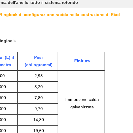
ema dell'anello
tutto il sistema rotondo
,
Ringlock di configurazione rapida nella costruzione di Riad
inglock:
i (L) il
Pesi
Finitura
imetro
(chilogrammi)
00
2,98
000
5,20
500
7,80
Immersione calda
galvanizzata
000
9,70
000
14,80
000
19,60