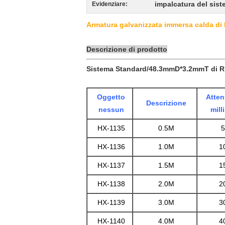
impalcatura del sist
Evidenziare:
Armatura galvanizzata immersa calda di 
Descrizione di prodotto
Sistema Standard/48.3mmD*3.2mmT di R
Oggetto
Attenu
Descrizione
nessun
mill
HX-1135
0.5M
5
HX-1136
1.0M
1
HX-1137
1.5M
1
HX-1138
2.0M
2
HX-1139
3.0M
3
HX-1140
4.0M
4