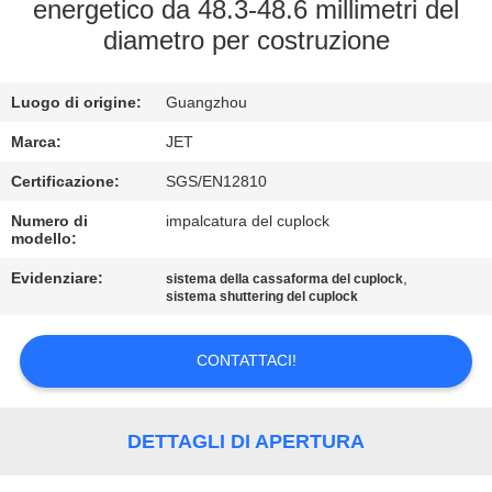
energetico da 48.3-48.6 millimetri del
diametro per costruzione
CONTROLLO
DI
Luogo di origine:
Guangzhou
QUALITÀ
Marca:
JET
CONTATTACI
Certificazione:
SGS/EN12810
Numero di
impalcatura del cuplock
modello:
RICHIEDA
Evidenziare:
,
sistema della cassaforma del cuplock
UNA
sistema shuttering del cuplock
CITAZIONE
CONTATTACI!
MAPPA
DEL
DETTAGLI DI APERTURA
SITO