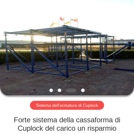
Scaffold
&
Formwork
System
Co.,
Ltd..
All
Rights
BENVENUTO
Reserved.
PRODOTTI
SU
DI
NOI
VISITA
Sistema dell'armatura di Cuplock
DELLA
Forte sistema della cassaforma di
FABBRICA
Cuplock del carico un risparmio