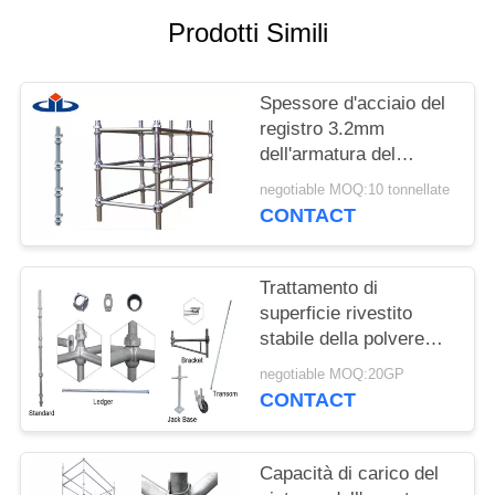
Prodotti Simili
PRIVACY
POLICY
Spessore d'acciaio del
registro 3.2mm
dell'armatura del
sistema Ringlock
negotiable MOQ:10 tonnellate
dell'armatura di Q345
CONTACT
Cuplock
Trattamento di
superficie rivestito
stabile della polvere
materiale di Cuplock
negotiable MOQ:20GP
dell'armatura della
CONTACT
serratura e della tazza
Capacità di carico del