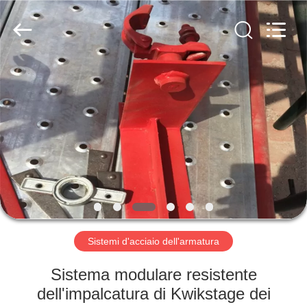
Scaffold
&
Formwork
System
Co.,
Ltd..
All
Rights
BENVENUTO
Reserved.
PRODOTTI
SU
DI
NOI
VISITA
Sistemi d'acciaio dell'armatura
DELLA
Sistema modulare resistente
FABBRICA
dell'impalcatura di Kwikstage dei