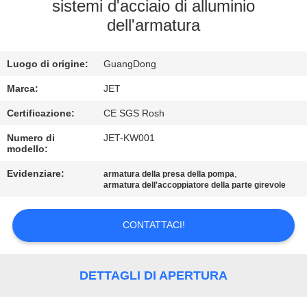
sistemi d'acciaio di alluminio
dell'armatura
CONTROLLO
DI
Luogo di origine:
GuangDong
QUALITÀ
Marca:
JET
CONTATTACI
Certificazione:
CE SGS Rosh
Numero di
JET-KW001
modello:
RICHIEDA
Evidenziare:
,
armatura della presa della pompa
UNA
armatura dell'accoppiatore della parte girevole
CITAZIONE
CONTATTACI!
MAPPA
DEL
DETTAGLI DI APERTURA
SITO