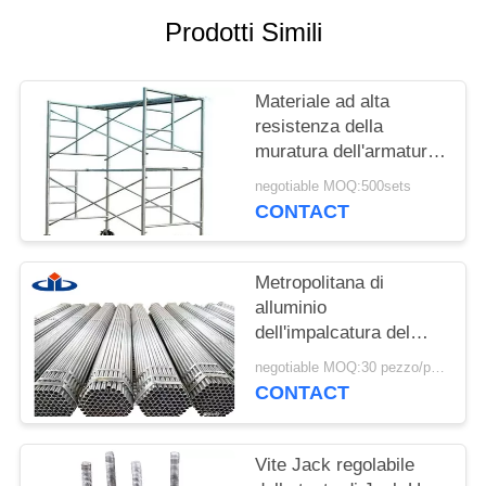
Prodotti Simili
PRIVACY
POLICY
Materiale ad alta
resistenza della
muratura dell'armatura
della struttura
negotiable MOQ:500sets
dell'acciaio H per
CONTACT
costruzione
Metropolitana di
alluminio
dell'impalcatura del
tubo dei sistemi
negotiable MOQ:30 pezzo/pezzi
d'acciaio fluidi
CONTACT
dell'armatura per piede
2 millimetri di spessore
Vite Jack regolabile