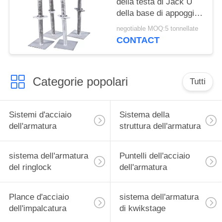
della testa di Jack U
della base di appoggio
di Jack della parte
negotiable MOQ:5 tonnellate
girevole per l'armatura
CONTACT
di Ringlock
Categorie popolari
Tutti
Sistemi d'acciaio
Sistema della
dell'armatura
struttura dell'armatura
sistema dell'armatura
Puntelli dell'acciaio
del ringlock
dell'armatura
Plance d'acciaio
sistema dell'armatura
dell'impalcatura
di kwikstage