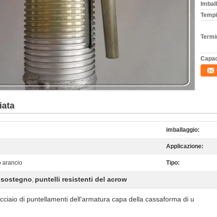
Imball
Tempi
Termi
Capac
iata
imballaggio:
Applicazione:
 arancio
Tipo:
i sostegno
puntelli resistenti del acrow
,
'acciaio di puntellamenti dell'armatura capa della cassaforma di u