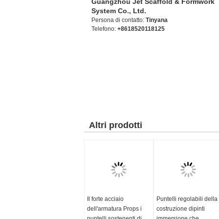
Guangzhou Jet Scaffold & Formwork
System Co., Ltd.
Persona di contatto:
Tinyana
Telefono:
+8618520118125
Altri prodotti
Il forte acciaio
Puntelli regolabili della
dell'armatura Props i
costruzione dipinti
puntelli sostenenti di
immersione che