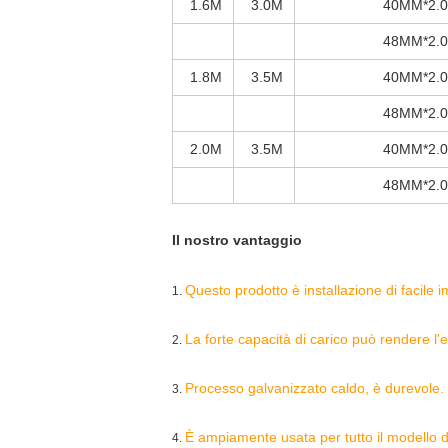
1.6M
3.0M
40MM*2.
48MM*2.
1.8M
3.5M
40MM*2.
48MM*2.
2.0M
3.5M
40MM*2.
48MM*2.
Il nostro vantaggio
Questo prodotto è
installazione
di facile 
1.
La forte capacità di carico può rendere l'e
2.
Processo galvanizzato caldo, è durevole.
3.
È ampiamente usata per tutto il modello d
4.