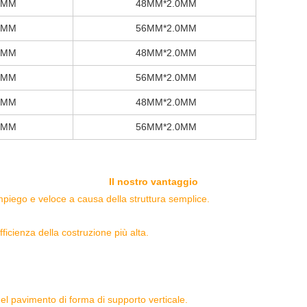
0MM
48MM*2.0MM
0MM
56MM*2.0MM
0MM
48MM*2.0MM
0MM
56MM*2.0MM
0MM
48MM*2.0MM
0MM
56MM*2.0MM
Il nostro vantaggio
impiego e
veloce a causa della struttura semplice.
fficienza della costruzione più alta.
el pavimento di forma di supporto verticale.