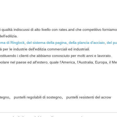
di qualità indiscussi di alto livello con rates.and che competitivo forniam
ell'edilizia.
ema di Ringlock
,
del sistema della pagina
,
della plancia d'acciaio
,
del pu
à per le industrie dell'edilizia commerciali ed industriali.
stituendo i clienti che abbiamo conosciuto per molti anni e lavorato.
olare nel paese ed all'estero, quale l'America, l'Australia, Europa, il M
,
,
stegno
puntelli regolabili di sostegno
puntelli resistenti del acrow