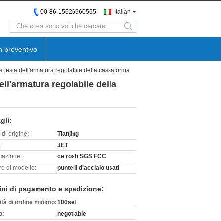
00-86-15626960565
Italian
search
n preventivo
la testa dell'armatura regolabile della cassaforma
ell'armatura regolabile della
gli:
di origine:
Tianjing
:
JET
icazione:
ce rosh SGS FCC
o di modello:
puntelli d'acciaio usati
ini di pagamento e spedizione:
ità di ordine minimo:
100set
o:
negotiable