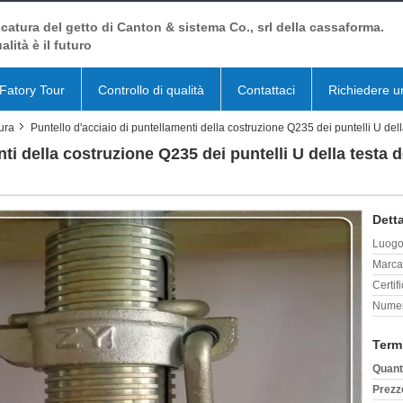
catura del getto di Canton & sistema Co., srl della cassaforma.
alità è il futuro
Fatory Tour
Controllo di qualità
Contattaci
Richiedere u
tura
Puntello d'acciaio di puntellamenti della costruzione Q235 dei puntelli U del
ti della costruzione Q235 dei puntelli U della testa d
Detta
Luogo 
Marca
Certif
Numer
Term
Quant
Prezz