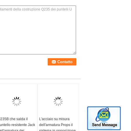
235B che salda il
L'acciaio su misura
untello resistente Jack
dell'armatura Props il
ell'armatura dei
sistema in opposizione