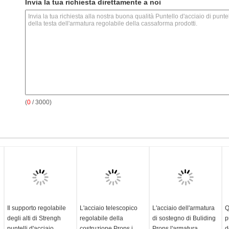
Invia la tua richiesta direttamente a noi
(
0
/ 3000)
Il supporto regolabile
L'acciaio telescopico
L'acciaio dell'armatura
Q
degli alti di Strengh
regolabile della
di sostegno di Buliding
p
puntelli d'acciaio
costruzione Props i
Props l'armatura
d