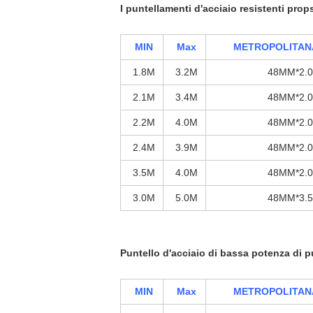
I puntellamenti d'acciaio resistenti prop
MIN
Max
METROPOLITAN
1.8M
3.2M
48MM*2.
2.1M
3.4M
48MM*2.
2.2M
4.0M
48MM*2.
2.4M
3.9M
48MM*2.
3.5M
4.0M
48MM*2.
3.0M
5.0M
48MM*3.
Puntello d'acciaio di bassa potenza di p
MIN
Max
METROPOLITAN