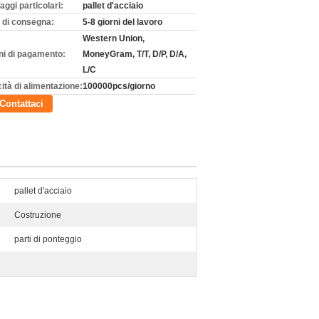
aggi particolari:
pallet d'acciaio
 di consegna:
5-8 giorni del lavoro
Western Union,
ni di pagamento:
MoneyGram, T/T, D/P, D/A,
L/C
ità di alimentazione:
100000pcs/giorno
Contattaci
pallet d'acciaio
Costruzione
parti di ponteggio