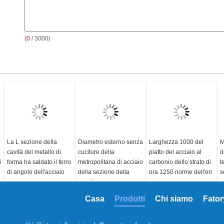
(
0
/ 3000)
La L sezione della
Diametro esterno senza
Larghezza 1000 del
M
cavità del metallo di
cuciture della
piatto del acciaio al
d
i
forma ha saldato il ferro
metropolitana di acciaio
carbonio dello strato di
t
di angolo dell'acciaio
della sezione della
ora 1250 norme dell'en
s
inossidabile 1.25#-25#
cavità del metallo di
10028 per costruire
d
precisione 6-2500
c
Standard:
AISI, ASTM,
standard:
AISI, ASTM,
Casa
Prodotti
Chi siamo
Fator
millimetro
m
BS, BACCANO, GB, JIS
GB, JIS
Materiale:
standard:
Api
Grado:
Q195, Q235,
s
Q235/Q345/SS400/ST37-
Nome del prodotto:
SS400, A36, Q345B
B