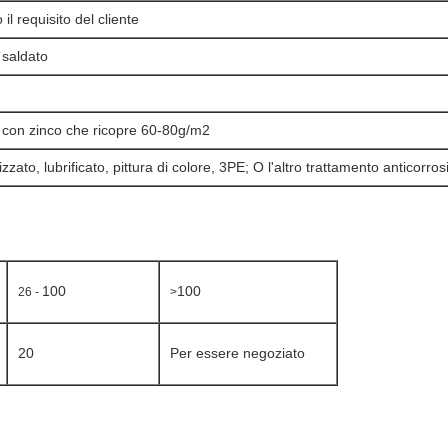
 requisito del cliente
 saldato
 con zinco che ricopre 60-80g/m2
zato, lubrificato, pittura di colore, 3PE; O l'altro trattamento anticorros
100
100
26 -
>
20
Per essere negoziato