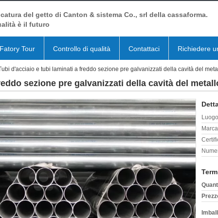
catura del getto di Canton & sistema Co., srl della cassaforma.
alità è il futuro
Fatory Tour
Controllo di qualità
Contattaci
Richiedere u
Tubi d'acciaio e tubi laminati a freddo sezione pre galvanizzati della cavità del meta
freddo sezione pre galvanizzati della cavità del metall
Detta
Luogo 
Marca
Certif
Numer
Term
Quant
Prezz
Imball