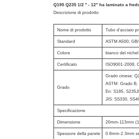
Q195 Q235 1/2 '' - 12" ha laminato a fre
Descrizione di prodotto
Nome di prodotto
Tubo d'acciaio pr
Standard
ASTM A500, GB/
Colore
bianco del nichel
Certificato
ISO9001-2008, C
Grado cinese: 
ASTM: Grado B, 
Grado
En: S185, S235J
JIS: SS330, SS
Specificazione
Dimensione
20mm-113mm (1/2
Spessore della parete
0.8mm-2.3mm seco