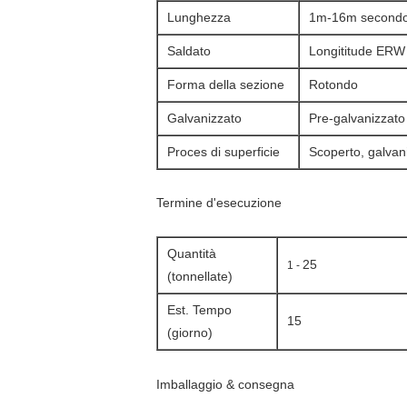
Lunghezza
1m-16m secondo il
Saldato
Longititude ERW
Forma della sezione
Rotondo
Galvanizzato
Pre-galvanizzato
Proces di superficie
Scoperto, galvaniz
Termine d'esecuzione
Quantità
25
1 -
(tonnellate)
Est. Tempo
15
(giorno)
Imballaggio & consegna