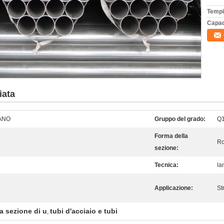
Tempi
Capac
iata
CANO
Gruppo del grado:
Q1
Forma della
R
sezione:
Tecnica:
la
Applicazione:
St
la sezione di u
tubi d'acciaio e tubi
,