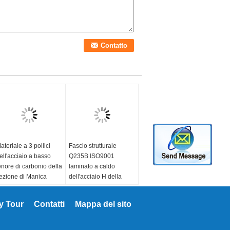
ateriale a 3 pollici
Fascio strutturale
ell'acciaio a basso
Q235B ISO9001
enore di carbonio della
laminato a caldo
ezione di Manica
dell'acciaio H della
ell'acciaio per
sezione del metallo H
ostruzioni edili C 1-4
approvato
y Tour
Contatti
Mappa del sito
illimetri di spessore
Materiale:
tandard:
AISI, ASTM,
Q235/Q235B/Q345/Q345B
S, BACCANO, GB, JIS
superficie:
Black