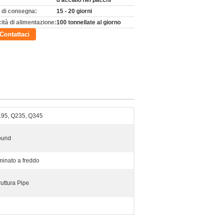
d'acciaio nei pacchi
 di consegna:
15 - 20 giorni
ità di alimentazione:
100 tonnellate al giorno
Contattaci
95, Q235, Q345
ound
minato a freddo
ruttura Pipe