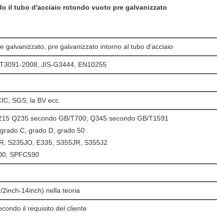
ddo il tubo d'acciaio rotondo vuoto pre galvanizzato
e galvanizzato, pre galvanizzato intorno al tubo d'acciaio
T3091-2008, JIS-G3444, EN10255
IC, SGS, la BV ecc
Q215 Q235 secondo GB/T700; Q345 secondo GB/T1591
grado C, grado D, grado 50
R, S235JO, E335, S355JR, S355J2
400, SPFC590
inch-14inch) nella teoria
ndo il requisito del cliente