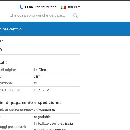
00-86-15626960565
Italian
search
n preventivo
llo
o
gli:
di origine:
La Cina
:
JET
icazione:
CE
o di modello:
1 / 2" - 12"
ini di pagamento e spedizione:
ità di ordine minimo:
25 tonnellate
o:
negotiable
Imballato con la striscia
aggi particolari: