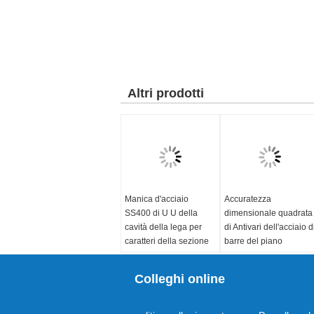
Altri prodotti
Manica d'acciaio
Accuratezza
SS400 di U U della
dimensionale quadrata
cavità della lega per
di Antivari dell'acciaio d
caratteri della sezione
barre del piano
strutturale della sezione
dell'acciaio dolce della
costruzione alta
standard:
ASTM, BS,
Colleghi online
BACCANO, GB, JIS
standard:
AISI, ASTM,
Grado:
Q235, A36,
BS, BACCANO, GB, JIS
S235jr, St37-2, SS400
Spessore:
1.5mm-