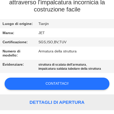
attraverso l'impalcatura incornicia la
costruzione facile
CONTROLLO
DI
Luogo di origine:
Tianjin
QUALITÀ
Marca:
JET
CONTATTACI
Certificazione:
SGS,ISO,BV,TUV
Numero di
Armatura della struttura
modello:
RICHIEDA
Evidenziare:
,
struttura di scalata dell'armatura
UNA
impalcatura saldata tubolare della struttura
CITAZIONE
CONTATTACI!
MAPPA
DEL
DETTAGLI DI APERTURA
SITO