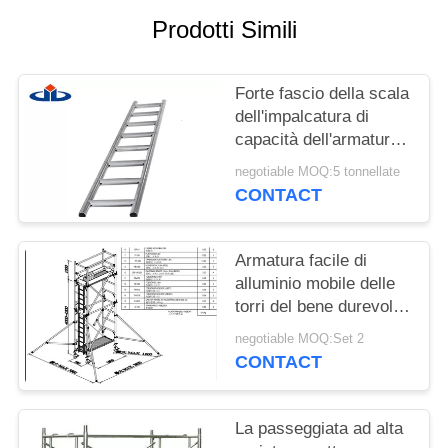
Prodotti Simili
PRIVACY
POLICY
Forte fascio della scala
dell'impalcatura di
capacità dell'armatura
del sistema leggero
negotiable MOQ:5 tonnellate
della struttura
CONTACT
Armatura facile di
alluminio mobile delle
torri del bene durevole
7.5m del ponteggio a
negotiable MOQ:Set 2
torre
CONTACT
La passeggiata ad alta