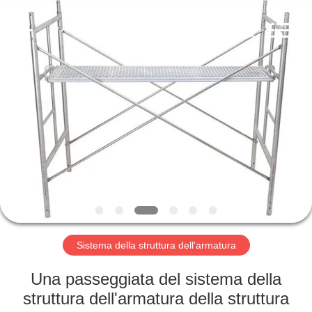
Scaffold
&
Formwork
System
Co.,
Ltd..
All
Rights
BENVENUTO
Reserved.
PRODOTTI
SU
DI
NOI
VISITA
Sistema della struttura dell'armatura
DELLA
Una passeggiata del sistema della
FABBRICA
struttura dell'armatura della struttura