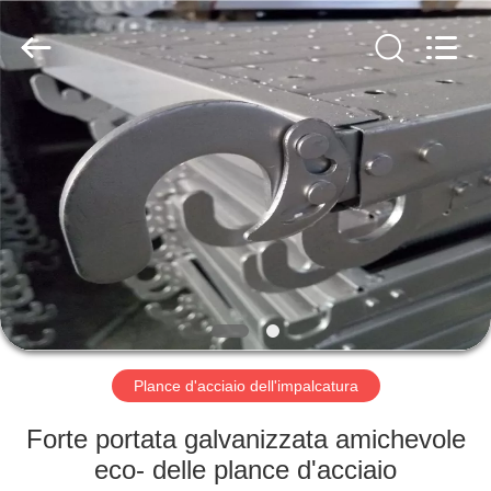
Scaffold
&
Formwork
System
Co.,
Ltd..
All
Rights
BENVENUTO
Reserved.
PRODOTTI
SU
DI
NOI
VISITA
Plance d'acciaio dell'impalcatura
DELLA
Forte portata galvanizzata amichevole
FABBRICA
eco- delle plance d'acciaio