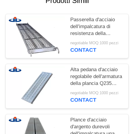
Prodotti Simili
PRIVACY
Passerella d'acciaio
POLICY
dell'impalcatura di
resistenza della
corrosione
negotiable MOQ:1000 pezzi
dell'impalcatura
CONTACT
d'acciaio delle plance
con il gancio
Alta pedana d'acciaio
regolabile dell'armatura
della plancia Q235
dell'impalcatura di
negotiable MOQ:1000 pezzi
Strengh
CONTACT
Plance d'acciaio
d'argento durevoli
dell'impalcatura una