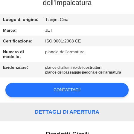
dell'impalcatura
CONTROLLO
Luogo di origine:
Tianjin, Cina
DI
QUALITÀ
Marca:
JET
Certificazione:
ISO 9001:2008 CE
CONTATTACI
Numero di
plancia dell'armatura
modello:
RICHIEDA
Evidenziare:
,
plance di alluminio dei costruttori
plance del passaggio pedonale dell'armatura
UNA
CITAZIONE
CONTATTACI!
MAPPA
DETTAGLI DI APERTURA
DEL
SITO