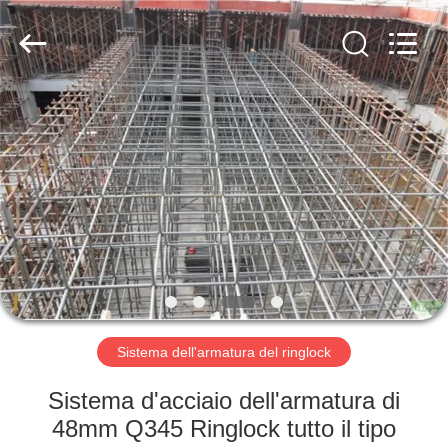
Scaffold
&
Formwork
System
Co.,
Ltd..
All
Rights
BENVENUTO
Reserved.
PRODOTTI
SU
DI
NOI
VISITA
Sistema dell'armatura del ringlock
DELLA
Sistema d'acciaio dell'armatura di
FABBRICA
48mm Q345 Ringlock tutto il tipo