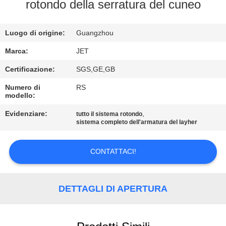
rotondo della serratura del cuneo
CONTROLLO
Luogo di origine:
Guangzhou
DI
QUALITÀ
Marca:
JET
Certificazione:
SGS,GE,GB
CONTATTACI
Numero di
RS
modello:
RICHIEDA
Evidenziare:
,
tutto il sistema rotondo
sistema completo dell'armatura del layher
UNA
CITAZIONE
CONTATTACI!
MAPPA
DETTAGLI DI APERTURA
DEL
SITO