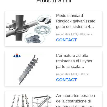
Prodotti Simili
PRIVACY
Piede standard
POLICY
Ringlock galvanizzato
getto del sistema 4
dell'armatura di ASNZS
negotiable MOQ:1000sets
Ringlock
CONTACT
L'armatura ad alta
resistenza di Layher
parte la scala
telescopica
negotiable MOQ:500 pc
dell'impalcatura di
CONTACT
Silverstep
Armatura temporanea
della costruzione di
sistema dell'armatura