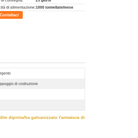
 di consegna:
25 giorni
ità di alimentazione:
1000 tonnellate/mese
Contattaci
rgento
ppoggio di costruzione
dite dipinta/ha galvanizzato l'armatura di