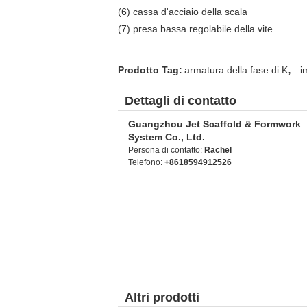
(6) cassa d'acciaio della scala
(7) presa bassa regolabile della vite
,
Prodotto Tag:
armatura della fase di K
i
Dettagli di contatto
Guangzhou Jet Scaffold & Formwork
System Co., Ltd.
Persona di contatto:
Rachel
Telefono:
+8618594912526
Altri prodotti