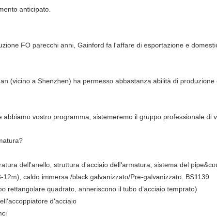
mento anticipato.
ruzione FO parecchi anni, Gainford fa l'affare di esportazione e domesti
guan (vicino a Shenzhen) ha permesso abbastanza abilità di produzione 
abbiamo vostro programma, sistemeremo il gruppo professionale di ven
rmatura?
atura dell'anello, struttura d'acciaio dell'armatura, sistema del pipe&co
(0.3-12m), caldo immersa /black galvanizzato/Pre-galvanizzato. BS1139
tubo rettangolare quadrato, anneriscono il tubo d'acciaio temprato)
ell'accoppiatore d'acciaio
nci