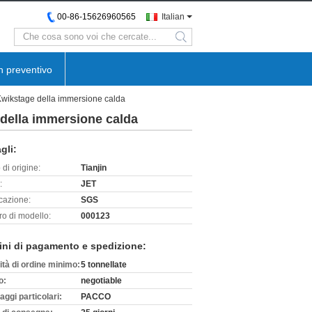
00-86-15626960565
Italian
search
n preventivo
 Kwikstage della immersione calda
 della immersione calda
gli:
di origine:
Tianjin
:
JET
icazione:
SGS
o di modello:
000123
ini di pagamento e spedizione:
ità di ordine minimo:
5 tonnellate
o:
negotiable
aggi particolari:
PACCO