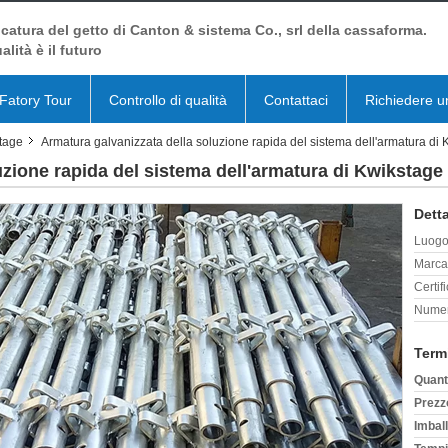
catura del getto di Canton & sistema Co., srl della cassaforma.
alità è il futuro
Fatory Tour
Controllo di qualità
Contattaci
Richiedere u
stage
Armatura galvanizzata della soluzione rapida del sistema dell'armatura di
uzione rapida del sistema dell'armatura di Kwikstage
Detta
Luogo 
Marca
Certif
Numer
Term
Quant
Prezz
Imball