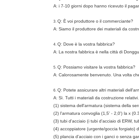
A: i 7-10 giorni dopo hanno ricevuto il paga
Q: È voi produttore o il commerciante?
3.
A: Siamo il produttore dei materiali da cost
Q: Dove è la vostra fabbrica?
4.
A: La nostra fabbrica è nella città di Dong
Q: Possiamo visitare la vostra fabbrica?
5.
A: Calorosamente benvenuto. Una volta che 
Q: Potete assicurare altri materiali dell'a
6.
A: Sì. Tutti i materiali da costruzione relativi.
(1) sistema dell'armatura (sistema della serr
(2) l'armatura convoglia (1,5' - 2,0') la x 
(3) tubi d'acciaio (i tubi d'acciaio di ERW, 
(4) accoppiatore (urgente/goccia forgiato) d
(5) plancia d'acciaio con i ganci o senza ga