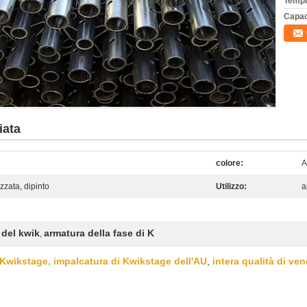
Tempi
Capac
iata
colore:
A
zata, dipinto
Utilizzo:
a
 del kwik
armatura della fase di K
,
n Kwikstage, impalcatura di Kwikstage dell'AU
,
intera qualità di ven