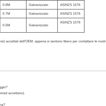
0.8M
Galvanizzato
AS/NZS 1576
0.7M
Galvanizzato
AS/NZS 1576
AS/NZS 1576
0.5M
Galvanizzato
ervizi accettati dell'OEM, appena si sentono libero per contattare le nos
aggio?
tomed accettano).
gna?