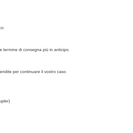
co.
e termine di consegna più in anticipo.
dite per continuare il vostro caso.
upler)