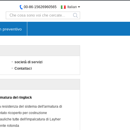
00-86-15626960565
Italian
search
n preventivo
società di servizi
Contattaci
rmatura del ringlock
a resistenza del sistema dell'armatura di
tato ricoperto per costruzione
uliche tutte dell'impalcatura di Layher
ente rotonda