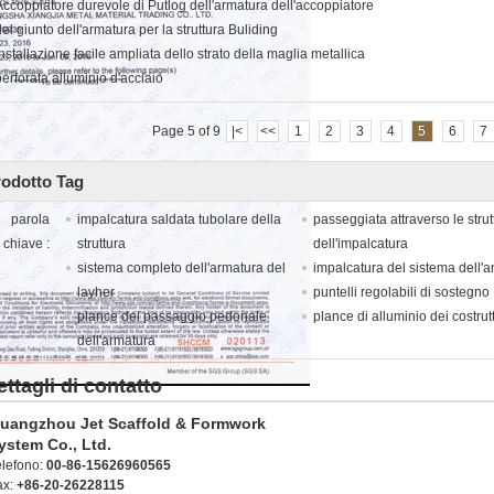
Accoppiatore durevole di Putlog dell'armatura dell'accoppiatore
del giunto dell'armatura per la struttura Buliding
Installazione facile ampliata dello strato della maglia metallica
perforata alluminio d'acciaio
Page 5 of 9
|<
<<
1
2
3
4
5
6
7
rodotto Tag
parola
impalcatura saldata tubolare della
passeggiata attraverso le strut
chiave :
struttura
dell'impalcatura
sistema completo dell'armatura del
impalcatura del sistema dell'a
layher
puntelli regolabili di sostegno
plance del passaggio pedonale
plance di alluminio dei costrutt
dell'armatura
ettagli di contatto
uangzhou Jet Scaffold & Formwork
ystem Co., Ltd.
elefono:
00-86-15626960565
ax:
+86-20-26228115