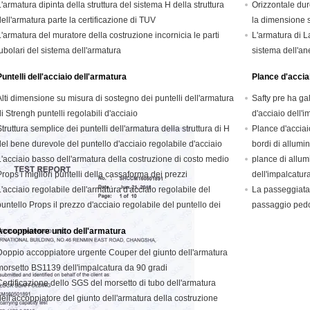
L'armatura dipinta della struttura del sistema H della struttura
Orizzontale dur
dell'armatura parte la certificazione di TUV
la dimensione s
L'armatura del muratore della costruzione incornicia le parti
L'armatura di L
tubolari del sistema dell'armatura
sistema dell'ane
Puntelli dell'acciaio dell'armatura
Plance d'accia
Alti dimensione su misura di sostegno dei puntelli dell'armatura
Safty pre ha ga
di Strengh puntelli regolabili d'acciaio
d'acciaio dell'i
Struttura semplice dei puntelli dell'armatura della struttura di H
Plance d'acciai
del bene durevole del puntello d'acciaio regolabile d'acciaio
bordi di allumi
ei costruttori
L'acciaio basso dell'armatura della costruzione di costo medio
plance di allumi
Props i migliori puntelli della cassaforma dei prezzi
dell'impalcatur
dell'impalcatura
L'acciaio regolabile dell'armatura d'acciaio regolabile del
fase
La passeggiata 
puntello Props il prezzo d'acciaio regolabile del puntello dei
passaggio pedon
untelli regolabili dell'alluminio
galvanizzato
Accoppiatore unito dell'armatura
Doppio accoppiatore urgente Couper del giunto dell'armatura
morsetto BS1139 dell'impalcatura da 90 gradi
Certificazione dello SGS del morsetto di tubo dell'armatura
dell'accoppiatore del giunto dell'armatura della costruzione