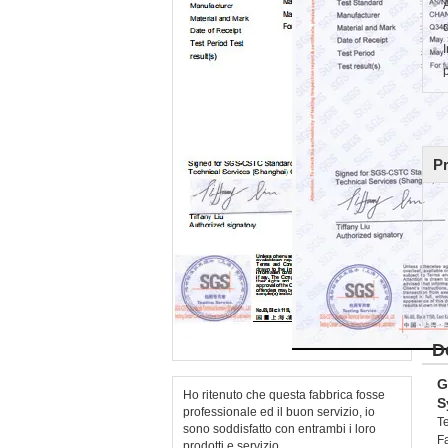
P
D
G
Ho ritenuto che questa fabbrica fosse
S
professionale ed il buon servizio, io
T
sono soddisfatto con entrambi i loro
F
prodotti e servizio.