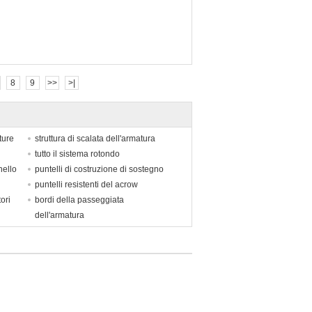
8
9
>>
>|
ture
struttura di scalata dell'armatura
tutto il sistema rotondo
nello
puntelli di costruzione di sostegno
puntelli resistenti del acrow
ori
bordi della passeggiata
dell'armatura