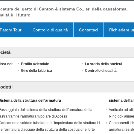
catura del getto di Canton & sistema Co., srl della cassaforma.
alità è il futuro
Fatory Tour
Controllo di qualità
Contattaci
Richiedere u
cietà
irca noi:
Profilo aziendale
La storia della società
Giro della fabbrica
Controllo di qualità
odotti
Sistema della struttura dell'armatura
sistema dell'a
Passeggiata del sistema della struttura dell'armatura della
Verticale ad alt
lastra tramite l'armatura tubolare di Access
Ringlock alimen
Caricamento saldato tubolare dell'impalcatura della struttura H
Componenti idra
dell'armatura d'acciaio della struttura della costruzione forte
armatura resist