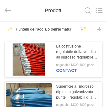
Scaffold
&
Formwork
Prodotti
System
Co.,
Ltd..
All
Rights
BENVENUTO
11
Reserved.
Puntelli dell'acciaio dell'armatura
Sistemi d'acciaio
PRODOTTI
dell'armatura
La costruzione
regolabile della vendita
SU
all'ingrosso regolabile
DI
del puntello dell'acciaio
negotiable MOQ:1000 pezzi
della Cina Props il
NOI
CONTACT
puntello regolabile del
31
puntello della vendita
Sistema della
VISITA
all'ingrosso regolabile
Superficie all'ingrosso
del sistema
dipinta o galvanizzata
DELLA
struttura
puntelli regolabili di Jack
FABBRICA
dei puntelli regolabili dei
dell'armatura
negotiable MOQ:1000 pezzi