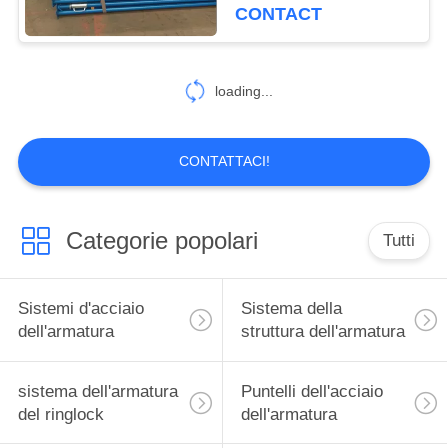
3.5-3.9 tester, puntelli
CONTACT
d'acciaio regolabili
CONTROLLO
DI
25
loading...
QUALITÀ
sistema
dell'armatura del
CONTATTACI!
CONTATTACI
ringlock
RICHIEDA
Categorie popolari
Tutti
UNA
CITAZIONE
22
Sistemi d'acciaio
Sistema della
dell'armatura
struttura dell'armatura
Puntelli dell'acciaio
MAPPA
dell'armatura
DEL
sistema dell'armatura
Puntelli dell'acciaio
del ringlock
dell'armatura
SITO