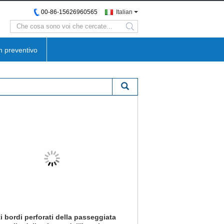
00-86-15626960565
Italian
search
n preventivo
rti bordi perforati della passeggiata