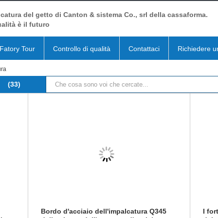
catura del getto di Canton & sistema Co., srl della cassaforma.
alità è il futuro
Fatory Tour
Controllo di qualità
Contattaci
Richiedere u
ura
(33)
Bordo d'acciaio dell'impalcatura Q345
I fo