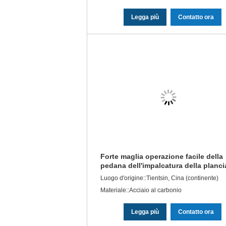
Legga più
Contatto ora
Forte maglia operazione facile della
pedana dell'impalcatura della planci
dell'armatura da 20 piedi
Luogo d'origine::Tientsin, Cina (continente)
Materiale::Acciaio al carbonio
Legga più
Contatto ora