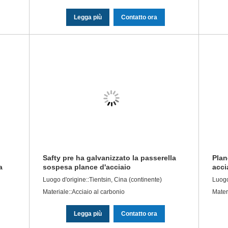
Legga più
Contatto ora
Safty pre ha galvanizzato la passerella
Plan
a
sospesa plance d'acciaio
acci
dell'impalcatura per l'impalcatura
dell
Luogo d'origine::Tientsin, Cina (continente)
Luogo
Materiale::Acciaio al carbonio
Mater
Legga più
Contatto ora