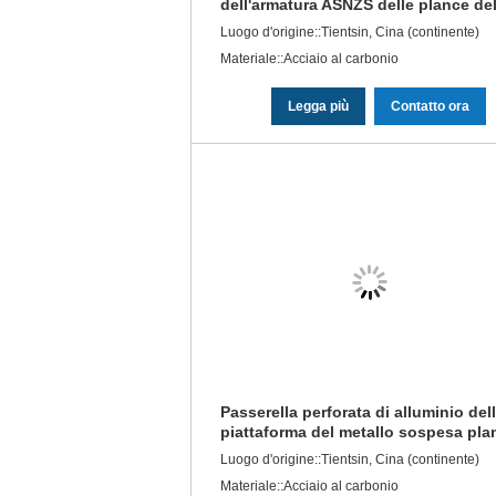
dell'armatura ASNZS delle plance del
passeggiata delle plance
Luogo d'origine::Tientsin, Cina (continente)
dell'impalcatura
Materiale::Acciaio al carbonio
Legga più
Contatto ora
Passerella perforata di alluminio del
piattaforma del metallo sospesa pla
d'acciaio dell'impalcatura del metall
Luogo d'origine::Tientsin, Cina (continente)
Materiale::Acciaio al carbonio