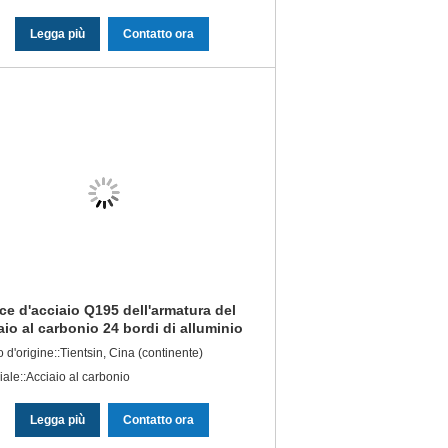
Legga più
Contatto ora
ce d'acciaio Q195 dell'armatura del
aio al carbonio 24 bordi di alluminio
a passeggiata del piede
 d'origine::Tientsin, Cina (continente)
iale::Acciaio al carbonio
Legga più
Contatto ora