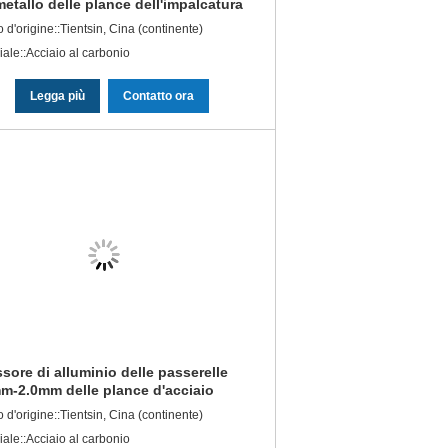
metallo delle plance dell'impalcatura
2 piedi hanno personalizzato la
 d'origine::Tientsin, Cina (continente)
ghezza
iale::Acciaio al carbonio
Legga più
Contatto ora
sore di alluminio delle passerelle
m-2.0mm delle plance d'acciaio
'impalcatura della costruzione
 d'origine::Tientsin, Cina (continente)
iale::Acciaio al carbonio