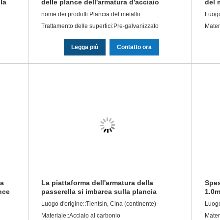
la
delle plance dell'armatura d'acciaio
del 
perforata d'acciaio della costruzione
da 1
nome dei prodotti:Plancia del metallo
Luogo
lun
Trattamento delle superfici:Pre-galvanizzato
Mater
Legga più
Contatto ora
la
La piattaforma dell'armatura della
Spes
nce
passerella si imbarca sulla plancia
1.0m
o
d'acciaio AS/NZS 1576 della piattaforma
dell
Luogo d'origine::Tientsin, Cina (continente)
Luogo
del metallo certificata
Materiale::Acciaio al carbonio
Mater