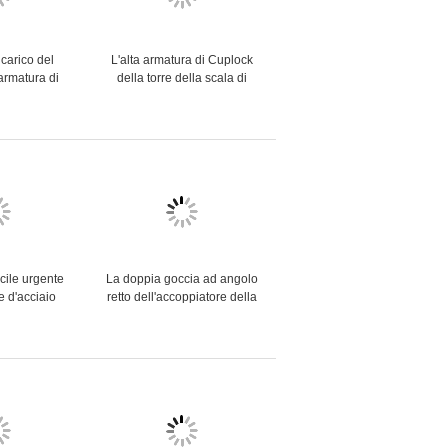
 carico del
L'alta armatura di Cuplock
'armatura di
della torre della scala di
 alta per la
Cuplock della flessibilità
difici rotonda
parte la certificazione dello
SGS
cile urgente
La doppia goccia ad angolo
e d'acciaio
retto dell'accoppiatore della
izzata
parte girevole ha forgiato
re della parte
l'accoppiatore del tubo
el giunto
dell'armatura
matura