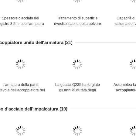
Spessore d'acciaio del
Trattamento di superficie
Capacità di
egistro 3.2mm dell'armatura
rivestito stabile della polvere
sistema dell
del sistema Ringlock
materiale di Cuplock
Q235 Cuplock
dell'armatura di Q345
dell'armatura della serratura
costruzione di e
Cuplock
e della tazza
coppiatore unito dell'armatura
(21)
L'armatura della parte
La goccia Q235 ha forgiato
Assemblea fa
revole dell'accoppiatore del
gli anni di durata degli
accoppiator
giunto dell'armatura della
accoppiatori e dei morsetti 3 -
galvan
ostruzione urgente appunta
5 dell'armatura
dell'accoppiato
il morsetto
dell'accoppiatore della parte
girevole d
o d'acciaio dell'impalcatura
(10)
girevole
dell'ar