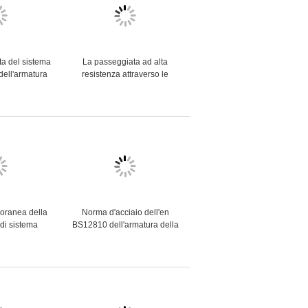
a del sistema
La passeggiata ad alta
 dell'armatura
resistenza attraverso le
a attraverso
strutture dell'impalcatura ha
incornicia la
dipinto l'armatura della
ne facile
struttura d'acciaio
oranea della
Norma d'acciaio dell'en
 di sistema
BS12810 dell'armatura della
di Ringlock di
costruzione dell'armatura
 a caldo
della serratura dell'anello