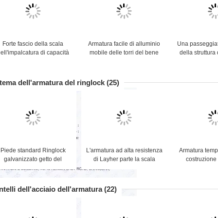
Forte fascio della scala
Armatura facile di alluminio
Una passeggiat
ell'impalcatura di capacità
mobile delle torri del bene
della struttura
dell'armatura del sistema
durevole 7.5m del ponteggio
della struttur
leggero della struttura
a torre
l'impalcatura 
costruzio
tema dell'armatura del ringlock
(25)
Piede standard Ringlock
L'armatura ad alta resistenza
Armatura temp
galvanizzato getto del
di Layher parte la scala
costruzione
sistema 4 dell'armatura di
telescopica dell'impalcatura
dell'armatura 
ASNZS Ringlock
di Silverstep
zincatura
telli dell'acciaio dell'armatura
(22)