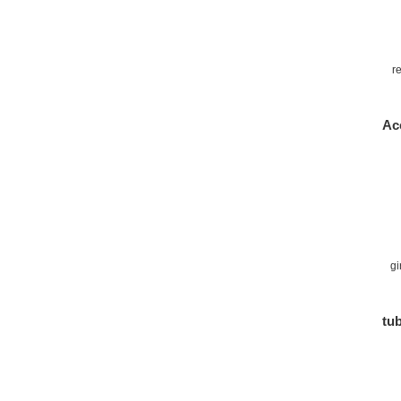
r
Ac
gi
c
tub