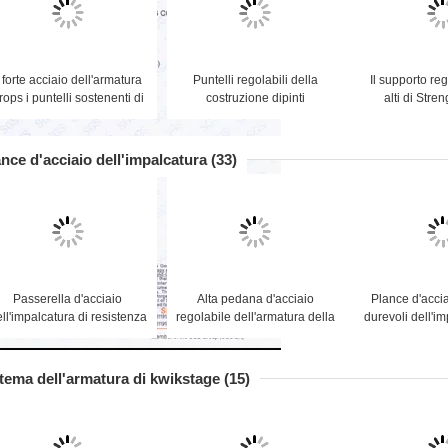
l forte acciaio dell'armatura
Puntelli regolabili della
Il supporto reg
rops i puntelli sostenenti di
costruzione dipinti
alti di Stren
Forkwork portante 2-3
immersione che sviluppano
d'acciaio dell'
tonnellate
dimensione su misura
lo SGS a
puntelli di sostegno
nce d'acciaio dell'impalcatura
(33)
Passerella d'acciaio
Alta pedana d'acciaio
Plance d'acci
ll'impalcatura di resistenza
regolabile dell'armatura della
durevoli dell'i
della corrosione
plancia Q235
lunghezza di
dell'impalcatura d'acciaio
dell'impalcatura di Strengh
millimetri 6 a
delle plance con il gancio
stema dell'armatura di kwikstage
(15)