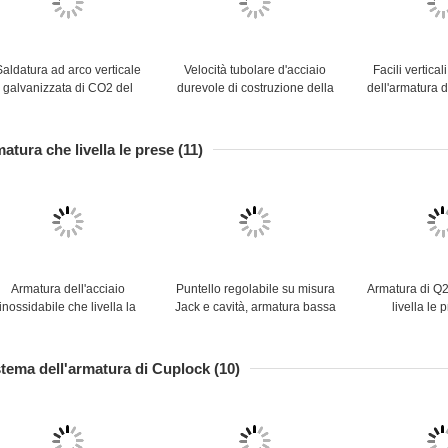
Saldatura ad arco verticale
Velocità tubolare d'acciaio
Facili vertical
galvanizzata di CO2 del
durevole di costruzione della
dell'armatura 
sistema dell'armatura
saldatura automatica
Kwikstage mo
ell'acciaio Q235 Kwikstage
dell'armatura della fase di K
progetti 
Fleetly
atura che livella le prese
(11)
Armatura dell'acciaio
Puntello regolabile su misura
Armatura di Q
inossidabile che livella la
Jack e cavità, armatura bassa
livella le 
testa regolabile Jack
di Jack della parte girevole
puntellano lun
ell'armatura U delle prese
1-4 m. del
dell'ar
stema dell'armatura di Cuplock
(10)