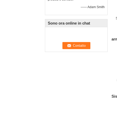
—— Adam Smith
Sono ora online in chat
d
arm
d
Si