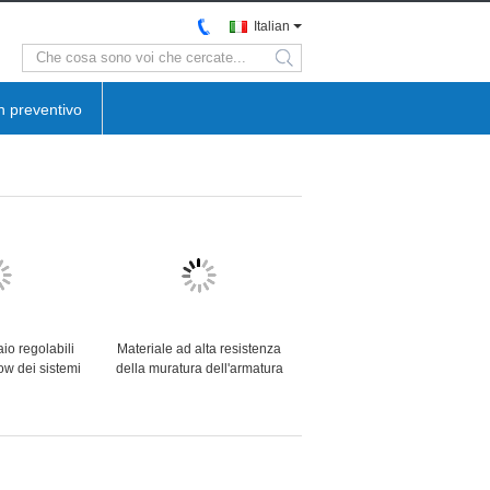
Italian
search
n preventivo
aio regolabili
Materiale ad alta resistenza
row dei sistemi
della muratura dell'armatura
armatura della
della struttura dell'acciaio H
zione
per costruzione