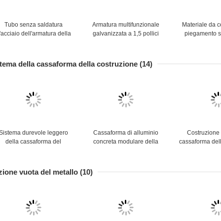
Tubo senza saldatura
Armatura multifunzionale
Materiale da c
'acciaio dell'armatura della
galvanizzata a 1,5 pollici
piegamento s
metropolitana
della metropolitana del
metropo
ell'impalcatura SS400 fuori
metallo del tubo d'acciaio
dell'impalc
del diametro a 1,5 pollici
metropolitan
stema della cassaforma della costruzione
(14)
dell'impalcatura
di spe
Sistema durevole leggero
Cassaforma di alluminio
Costruzione 
della cassaforma del
concreta modulare della
cassaforma del
pannello di parete del
lastra della costruzione del
di plastica ri
metallo del sistema della
sistema professionale della
concreta di p
ssaforma della costruzione
cassaforma
sist
zione vuota del metallo
(10)