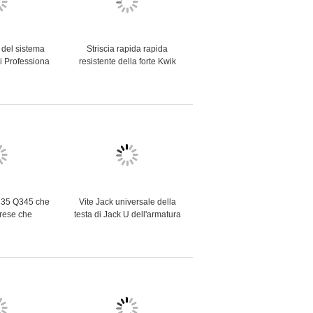
i del sistema
Striscia rapida rapida
di Professiona
resistente della forte Kwik
ntano per i
armatura della serratura di
del ponte
Q235/345 48,3 millimetri
235 Q345 che
Vite Jack universale della
prese che
testa di Jack U dell'armatura
ghezza di Jack
della parte girevole per
 puntello
l'armatura di Ringlock
matura