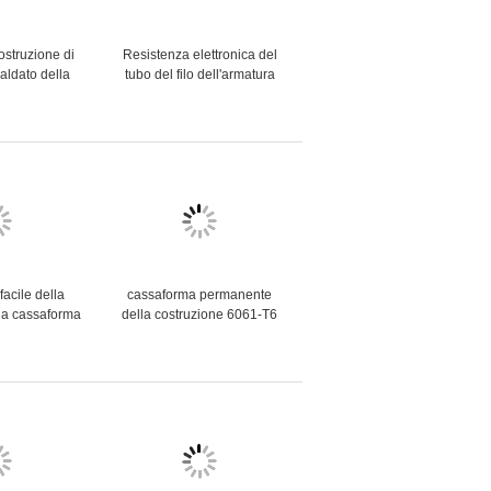
ostruzione di
Resistenza elettronica del
aldato della
tubo del filo dell'armatura
litana
48mm della metropolitana di
atura della
alluminio dell'impalcatura
a d'acciaio
saldata
 4,5 millimetri
ssore
facile della
cassaforma permanente
la cassaforma
della costruzione 6061-T6
utilizzabile
del sistema di alluminio della
lastica del
cassaforma per i mura di
ema
cemento