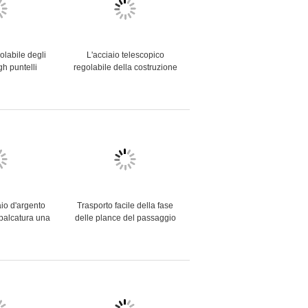
olabile degli
L'acciaio telescopico
gh puntelli
regolabile della costruzione
armatura Props
Props i puntelli resistenti di
pprovato
Acrow
aio d'argento
Trasporto facile della fase
mpalcatura una
delle plance del passaggio
 730 - 3070
pedonale dell'armatura di
nni di durata
sicurezza della plancia
portatile del metallo