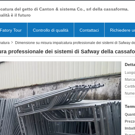
catura del getto di Canton & sistema Co., srl della cassaforma.
alità è il futuro
Fatory Tour
Controllo di qualità
Contattaci
Richiedere u
rmatura
Dimensione su misura impalcatura professionale dei sistemi di Safway del
a professionale dei sistemi di Safway della cassafor
Detta
Luogo 
Marca
Certif
Numer
Term
Quant
Prezz
Imball