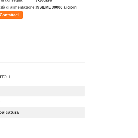
 di consegna:
7-10days
ità di alimentazione:
INSIEME 30000 ai giorni
Contattaci
ETTO H
o
mpalcatura