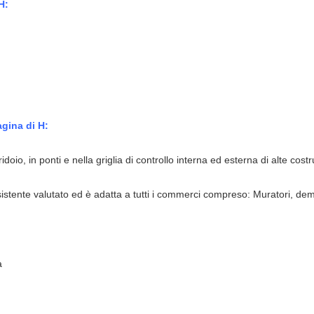
H:
agina di H:
oio, in ponti e nella griglia di controllo interna ed esterna di alte costr
istente valutato ed è adatta a tutti i commerci compreso: Muratori, demol
a