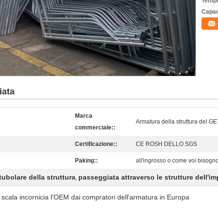
Tempi
Capac
iata
Marca
Armatura della struttura del G
commerciale::
Certificazione::
CE ROSH DELLO SGS
Paking::
all'ingrosso o come voi bisogn
tubolare della struttura
passeggiata attraverso le strutture dell'i
,
 scala incornicia l'OEM dai compratori dell'armatura in Europa