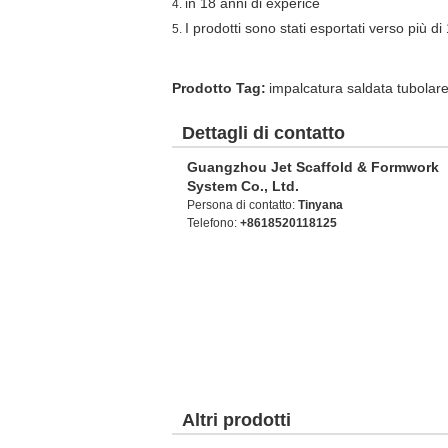
in 18 anni di experice
4.
I prodotti sono stati esportati verso più d
5.
Prodotto Tag:
impalcatura saldata tubolare 
Dettagli di contatto
Guangzhou Jet Scaffold & Formwork
System Co., Ltd.
Persona di contatto:
Tinyana
Telefono:
+8618520118125
Altri prodotti