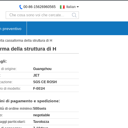
00-86-15626960565
Italian
search
n preventivo
la cassaforma della struttura di H
ma della struttura di H
gli:
di origine:
Guangzhou
:
JET
icazione:
SGS CE ROSH
o di modello:
F-001H
ini di pagamento e spedizione:
ità di ordine minimo:
500sets
o:
negotiable
aggi particolari:
Tavolozza