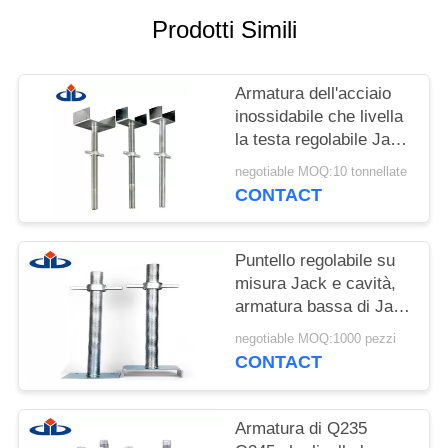
Prodotti Simili
PRIVACY
POLICY
Armatura dell'acciaio
inossidabile che livella
la testa regolabile Jack
dell'armatura U delle
negotiable MOQ:10 tonnellate
prese
CONTACT
Puntello regolabile su
misura Jack e cavità,
armatura bassa di Jack
della parte girevole
negotiable MOQ:1000 pezzi
CONTACT
Armatura di Q235