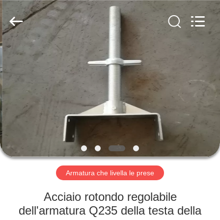
Scaffold
&
Formwork
System
Co.,
Ltd..
All
Rights
BENVENUTO
Reserved.
PRODOTTI
SU
DI
NOI
VISITA
Armatura che livella le prese
DELLA
Acciaio rotondo regolabile
FABBRICA
dell'armatura Q235 della testa della