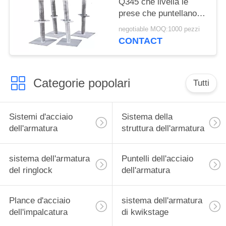
Q345 che livella le
prese che puntellano
lunghezza di Jack 1-4
negotiable MOQ:1000 pezzi
m. del puntello
CONTACT
dell'armatura
Categorie popolari
Tutti
Sistemi d'acciaio
Sistema della
dell'armatura
struttura dell'armatura
sistema dell'armatura
Puntelli dell'acciaio
del ringlock
dell'armatura
Plance d'acciaio
sistema dell'armatura
dell'impalcatura
di kwikstage