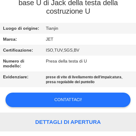
base U di Jack della testa della
costruzione U
CONTROLLO
DI
Luogo di origine:
Tianjin
QUALITÀ
Marca:
JET
CONTATTACI
Certificazione:
ISO,TUV,SGS,BV
Numero di
Presa della testa di U
modello:
RICHIEDA
Evidenziare:
,
prese di vite di livellamento dell'impalcatura
UNA
presa regolabile del puntello
CITAZIONE
CONTATTACI!
MAPPA
DEL
DETTAGLI DI APERTURA
SITO