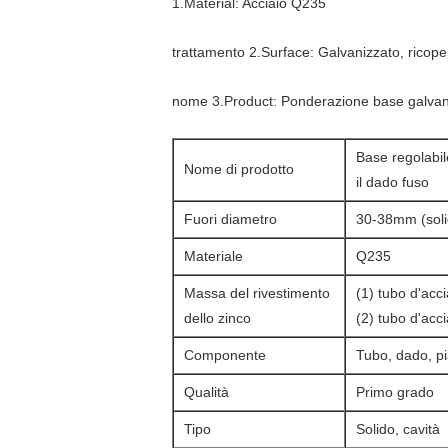
1.Material: Acciaio Q235
trattamento 2.Surface: Galvanizzato, ricope
nome 3.Product: Ponderazione base galvanizz
Base regolabile
Nome di prodotto
il dado fuso
Fuori diametro
30-38mm (soli
Materiale
Q235
Massa del rivestimento
(1) tubo d'acc
dello zinco
(2) tubo d'acc
Componente
Tubo, dado, pi
Qualità
Primo grado
Tipo
Solido, cavità