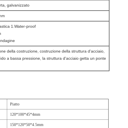
rta, galvanizzato
0mm
astica 1.Water-proof
n
 indagine
one della costruzione, costruzione della struttura d'acciaio,
uido a bassa pressione, la struttura d'acciaio getta un ponte
Piatto
120*100*45*4mm
150*120*50*4.5mm