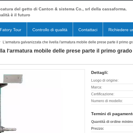
catura del getto di Canton & sistema Co., srl della cassaforma.
alità è il futuro
Fatory Tour
Controllo di qualità
Contattaci
Richiedere u
L'armatura galvanizzata che livella l'armatura mobile delle prese parte il primo gra
la l'armatura mobile delle prese parte il primo grado 
Dettagli:
Luogo di origine:
Marca:
Certificazione:
Numero di modello:
Termini di pagament
Quantità di ordine minim
Prezzo: