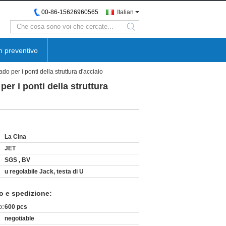
00-86-15626960565
Italian
search
n preventivo
do per i ponti della struttura d'acciaio
per i ponti della struttura
La Cina
JET
SGS , BV
u regolabile Jack, testa di U
o e spedizione:
o:
600 pcs
negotiable